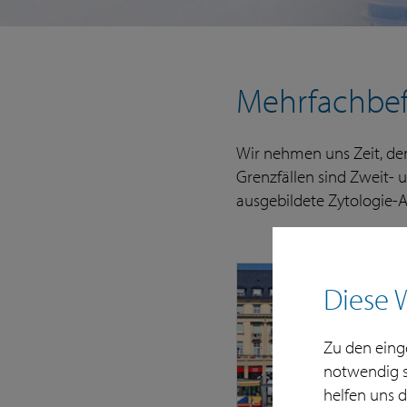
Mehrfachbe
Wir nehmen uns Zeit, den
Grenzfällen sind Zweit- 
ausgebildete Zytologie-A
Diese 
Zu den einge
notwendig s
helfen uns 