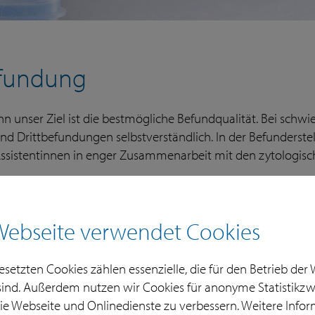
fundung
n unser Ziel ist die bestmögliche Befundqualität. Bei schw
und Drittbefundungen selbstverständlich. In der Befunderste
ssistentinnen in enger Zusammenarbeit mit den zytologisch
Webseite verwendet Cookies
setzten Cookies zählen essenzielle, die für den Betrieb der
ind. Außerdem nutzen wir Cookies für anonyme Statistikzw
die Webseite und Onlinedienste zu verbessern. Weitere Info