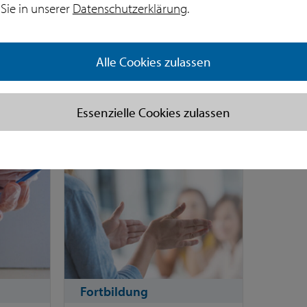
Sie in unserer
Datenschutzerklärung
.
Leistungen
Servi
Zytologie
Außen
Alle Cookies zulassen
HPV Diagnostik
Daten
Dysplasiesprechstunde
Fahrdi
Online
Essenzielle Cookies zulassen
hmen
MDN-
Fortbildung