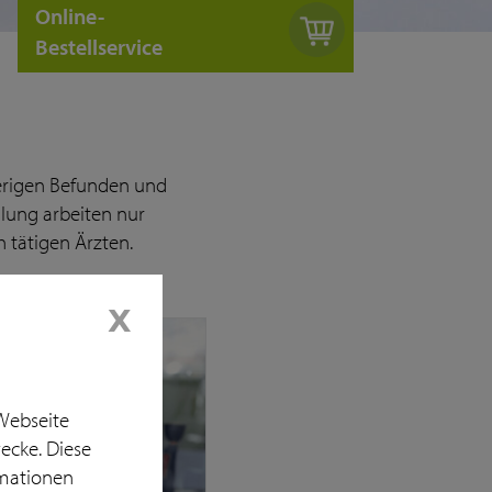
Online-
Bestellservice
ierigen Befunden und
llung arbeiten nur
 tätigen Ärzten.
𝗫
 Webseite
ecke. Diese
rmationen