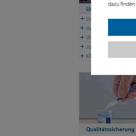
dazu finden 
Unser Labor
Unser Team
Außendienst
Wir engagieren uns
Jobs
Klimafaires Unterne
Qualitätssicherung