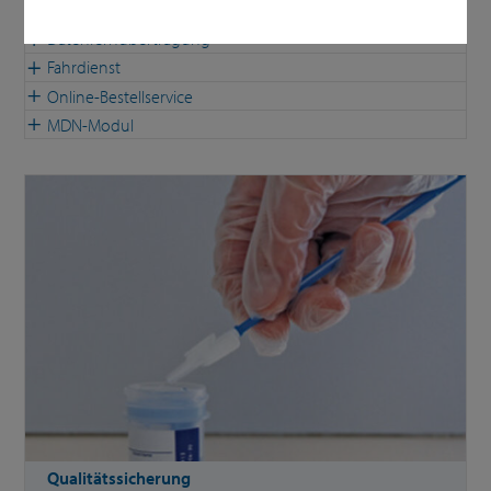
Außendienst
Datenfernübertragung
Fahrdienst
Online-Bestellservice
MDN-Modul
Qualitätssicherung